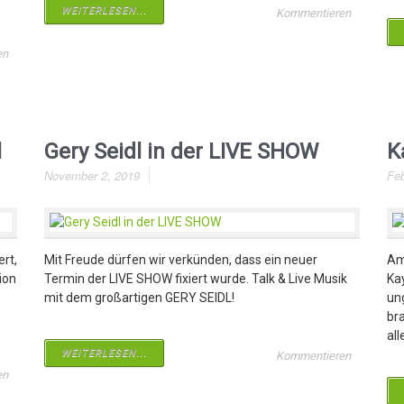
WEITERLESEN...
Kommentieren
en
l
Gery Seidl in der LIVE SHOW
K
November 2, 2019
Feb
ert,
Mit Freude dürfen wir verkünden, dass ein neuer
Am
ion
Termin der LIVE SHOW fixiert wurde. Talk & Live Musik
Ka
mit dem großartigen GERY SEIDL!
ung
br
all
WEITERLESEN...
Kommentieren
en