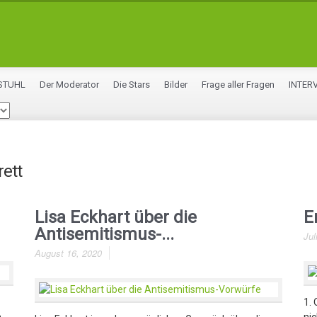
STUHL
Der Moderator
Die Stars
Bilder
Frage aller Fragen
INTER
ett
Lisa Eckhart über die
E
Antisemitismus-...
Jul
August 16, 2020
1.