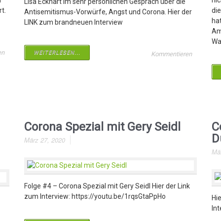
n
nic
Lisa Eckhart im sehr persönlichen Gespräch über die
t.
di
Antisemitismus-Vorwürfe, Angst und Corona. Hier der
ha
LINK zum brandneuen Interview
Am
Was
en
WEITERLESEN...
Kommentieren
Corona Spezial mit Gery Seidl
C
D
März 27, 2020
Mä
Folge #4 – Corona Spezial mit Gery Seidl Hier der Link
zum Interview: https://youtu.be/1rqsGtaPpHo
Hi
In