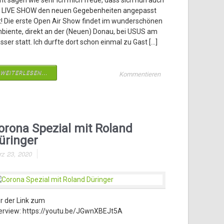
ht sagen wie sehr ich mich freue, dass sich nun auch
e LIVE SHOW den neuen Gegebenheiten angepasst
t! Die erste Open Air Show findet im wunderschönen
biente, direkt an der (Neuen) Donau, bei USUS am
ser statt. Ich durfte dort schon einmal zu Gast […]
WEITERLESEN...
Kommentieren
orona Spezial mit Roland
üringer
rz 23, 2020
er der Link zum
terview: https://youtu.be/JGwnXBEJt5A