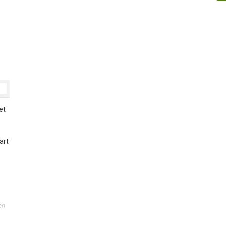
et
art
en