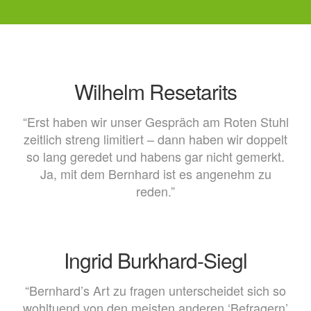
Stop
Kulturzentrum (www.leibnitzkult.at)
27.11.2026 Baden – Congress
Center (www.ccb.at) AUF DEM
ROTEN STUHL – LIVE SHOW –
Wilhelm Resetarits
Roland Düringer & Bernhard Speer
16.09.2026 Salzburg – Szene
“Erst haben wir unser Gespräch am Roten Stuhl
Salzburg [...]
zeitlich streng limitiert – dann haben wir doppelt
so lang geredet und habens gar nicht gemerkt.
Ja, mit dem Bernhard ist es angenehm zu
reden.”
Ingrid Burkhard-Siegl
“Bernhard’s Art zu fragen unterscheidet sich so
wohltuend von den meisten anderen ‘Befragern’