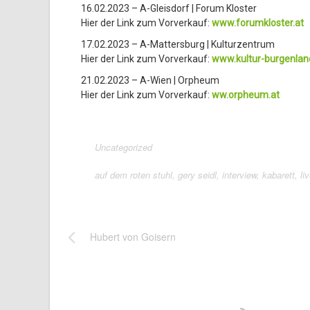
16.02.2023 – A-Gleisdorf | Forum Kloster
Hier der Link zum Vorverkauf:
www.forumkloster.at
17.02.2023 – A-Mattersburg | Kulturzentrum
Hier der Link zum Vorverkauf:
www.kultur-burgenlan
21.02.2023 – A-Wien | Orpheum
Hier der Link zum Vorverkauf:
ww.orpheum.at
Uncategorized
auf dem roten stuhl
,
gery seidl
,
interview
,
kabarett
,
li
Hubert von Goisern