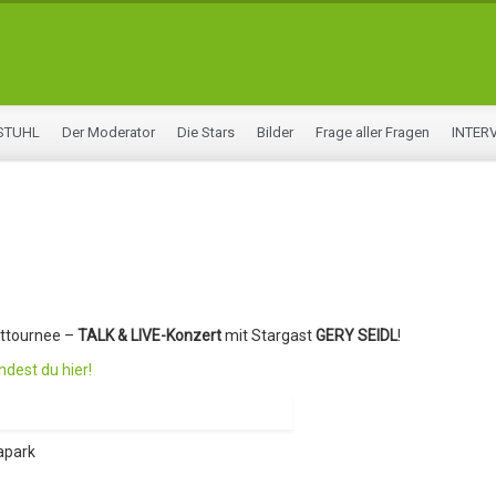
STUHL
Der Moderator
Die Stars
Bilder
Frage aller Fragen
INTER
lttournee –
TALK & LIVE-Konzert
mit Stargast
GERY SEIDL
!
ndest du hier!
apark