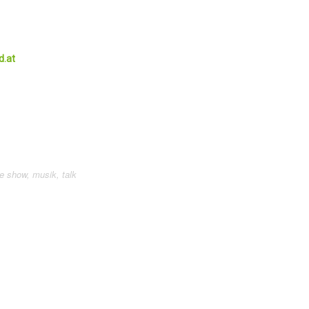
d.at
ve show
,
musik
,
talk