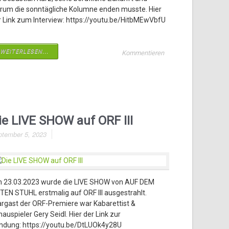
rum die sonntägliche Kolumne enden musste. Hier
r Link zum Interview: https://youtu.be/HitbMEwVbfU
WEITERLESEN...
Kommentieren
ie LIVE SHOW auf ORF III
ptember 5, 2023
 23.03.2023 wurde die LIVE SHOW von AUF DEM
TEN STUHL erstmalig auf ORF III ausgestrahlt.
argast der ORF-Premiere war Kabarettist &
auspieler Gery Seidl. Hier der Link zur
ndung: https://youtu.be/DtLUOk4y28U