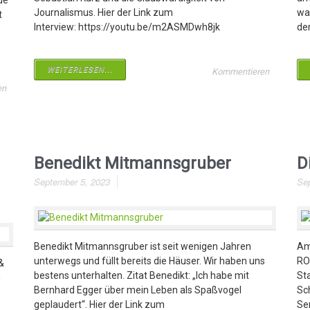
de
Journalismus. Hier der Link zum
wa
t
Interview: https://youtu.be/m2ASMDwh8jk
de
WEITERLESEN...
Kommentieren
en
Benedikt Mitmannsgruber
D
September 5, 2023
Se
Benedikt Mitmannsgruber ist seit wenigen Jahren
Am
unterwegs und füllt bereits die Häuser. Wir haben uns
RO
&
bestens unterhalten. Zitat Benedikt: „Ich habe mit
St
m
Bernhard Egger über mein Leben als Spaßvogel
Sch
geplaudert“. Hier der Link zum
Se