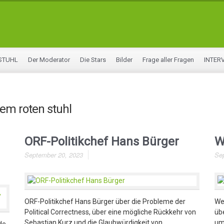
STUHL
Der Moderator
Die Stars
Bilder
Frage aller Fragen
INTER
em roten stuhl
ORF-Politikchef Hans Bürger
W
September 20, 2023
Se
ORF-Politikchef Hans Bürger über die Probleme der
We
Political Correctness, über eine mögliche Rückkehr von
übe
Sebastian Kurz und die Glaubwürdigkeit von
um