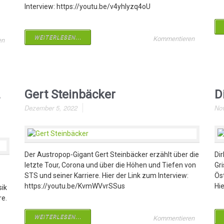
Interview: https://youtu.be/v4yhIyzq4oU
WEITERLESEN...
Kommentieren
en
Gert Steinbäcker
D
Dezember 5, 2022
No
Der Austropop-Gigant Gert Steinbäcker erzählt über die
Di
letzte Tour, Corona und über die Höhen und Tiefen von
Gr
STS und seiner Karriere. Hier der Link zum Interview:
Ös
https://youtu.be/KvmWVvrSSus
Hi
sik
re.
WEITERLESEN...
Kommentieren