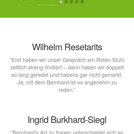
Geburtstag! 26.11.2026 Leibnitz –
Stop
Kulturzentrum (www.leibnitzkult.at)
27.11.2026 Baden – Congress
Center (www.ccb.at) AUF DEM
ROTEN STUHL – LIVE SHOW –
Wilhelm Resetarits
Roland Düringer & Bernhard Speer
16.09.2026 Salzburg – Szene
“Erst haben wir unser Gespräch am Roten Stuhl
Salzburg [...]
zeitlich streng limitiert – dann haben wir doppelt
so lang geredet und habens gar nicht gemerkt.
Ja, mit dem Bernhard ist es angenehm zu
reden.”
Ingrid Burkhard-Siegl
“Bernhard’s Art zu fragen unterscheidet sich so